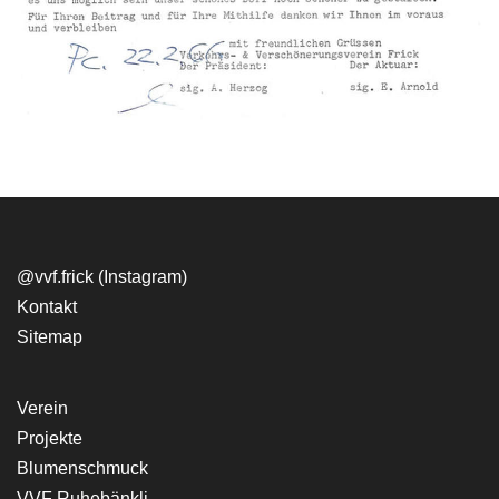
@vvf.frick (Instagram)
​Kontakt
Sitemap
Verein
​Projekte
Blumenschmuck
VVF Ruhebänkli