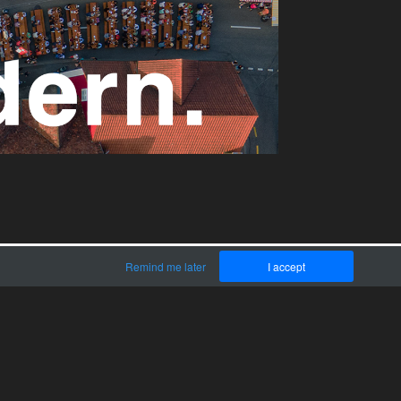
Remind me later
I accept